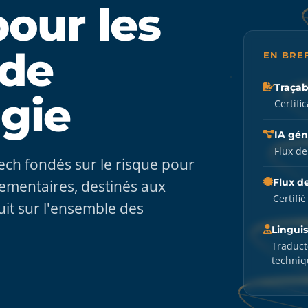
pour les
 de
EN BRE
Traçab
gie
Certifi
IA gén
Flux de
ech fondés sur le risque pour
Flux de
glementaires, destinés aux
Certifi
it sur l'ensemble des
Linguis
Traduct
techniq