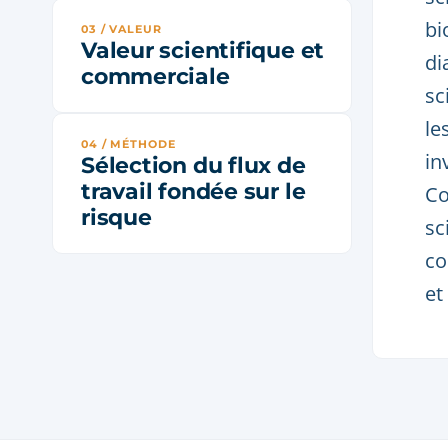
bi
03 / VALEUR
Valeur scientifique et
di
commerciale
sc
le
04 / MÉTHODE
in
Sélection du flux de
travail fondée sur le
Co
risque
sc
co
et