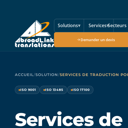
Aller au contenu principal
Solutions
▾
Services
▾
Secteurs 
Demander un devis
ACCUEIL
/
SOLUTION
/
SERVICES DE TRADUCTION PO
ISO 9001
ISO 13485
ISO 17100
Services de