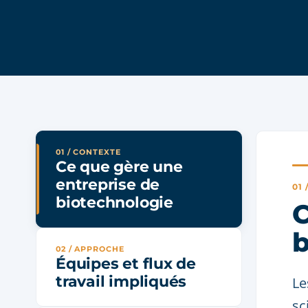
01 / CONTEXTE
Ce que gère une
entreprise de
01
biotechnologie
C
b
02 / APPROCHE
Équipes et flux de
travail impliqués
Le
sc