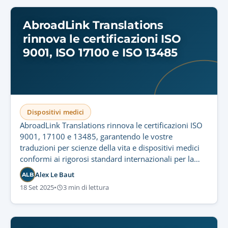
AbroadLink Translations
rinnova le certificazioni ISO
9001, ISO 17100 e ISO 13485
Dispositivi medici
AbroadLink Translations rinnova le certificazioni ISO
9001, 17100 e 13485, garantendo le vostre
traduzioni per scienze della vita e dispositivi medici
conformi ai rigorosi standard internazionali per la
conformità normativa e la sicurezza dei pazienti.
Alex Le Baut
ALB
18 Set 2025
•
3 min di lettura