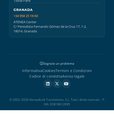
75008 Paris
GRANADA
+34 958 25 18 60
ATENEA Center
C/ Periodista Fernando Gómez de la Cruz 17, 1-2,
18014, Granada
Segnala un problema
Informativa
Cookies
Termini e Condizioni
Codice di condotta
Avviso legale
© 2002–2026 AbroadLink Translations, S.L. Tutti i diritti riservati. · P.
IVA: ESB18612895