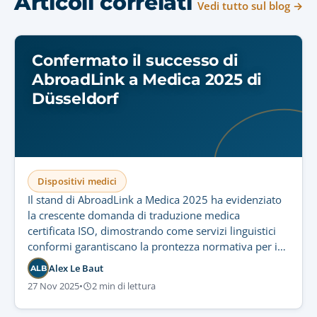
Articoli correlati
Vedi tutto sul blog →
Confermato il successo di
AbroadLink a Medica 2025 di
Düsseldorf
Dispositivi medici
Il stand di AbroadLink a Medica 2025 ha evidenziato
la crescente domanda di traduzione medica
certificata ISO, dimostrando come servizi linguistici
conformi garantiscano la prontezza normativa per i
dispositivi medici.
Alex Le Baut
ALB
27 Nov 2025
•
2 min di lettura