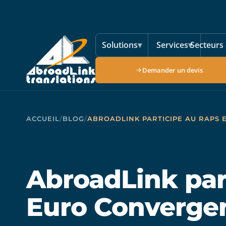
Aller au contenu principal
Solutions
▾
Services
▾
Secteurs 
Demander un devis
ACCUEIL
/
BLOG
/
ABROADLINK PARTICIPE AU RAPS
AbroadLink par
Euro Converge