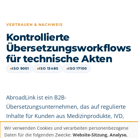
VERTRAUEN & NACHWEIS
Kontrollierte
Übersetzungsworkflows
für technische Akten
ISO 9001
ISO 13485
ISO 17100
AbroadLink ist ein B2B-
Übersetzungsunternehmen, das auf regulierte
Inhalte für Kunden aus Medizinprodukte, IVD,
Pharma, Gesundheitswesen und Industrie
Wir verwenden Cookies und verarbeiten personenbezogene
spezialisiert ist. Übersetzung technischer Akten,
Daten für die folgenden Zwecke:
Website-Sitzung, Analyse,