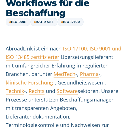
Workflows für die
Beschaffung
ISO 9001
ISO 13485
ISO 17100
AbroadLink ist ein nach
ISO 17100, ISO 9001 und
ISO 13485 zertifizierter
Übersetzungslieferant
mit umfangreicher Erfahrung in regulierten
Branchen, darunter
MedTech
-,
Pharma
-,
klinische Forschung
-, Gesundheitswesen-,
Technik
-,
Rechts
und
Software
sektoren. Unsere
Prozesse unterstützen Beschaffungsmanager
mit transparenten Angeboten,
Lieferantendokumentation,
Terminologiekontrolle und Nachweisen zur