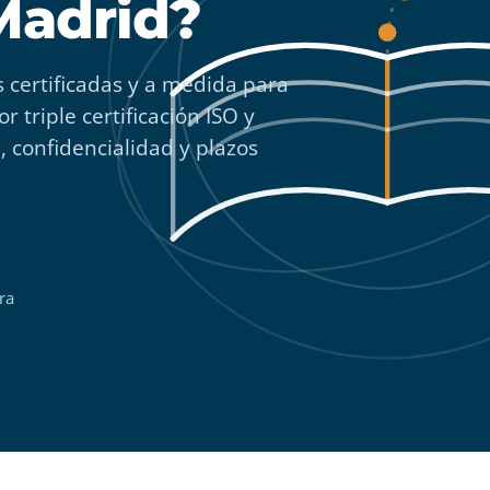
Madrid?
 certificadas y a medida para
r triple certificación ISO y
, confidencialidad y plazos
ra