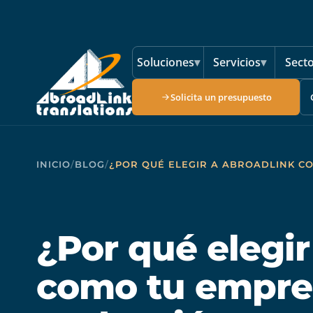
Saltar al contenido principal
Soluciones
▾
Servicios
▾
Sect
Solicita un presupuesto
INICIO
/
BLOG
/
¿POR QUÉ ELEGIR A ABROADLINK C
¿Por qué elegi
como tu empre