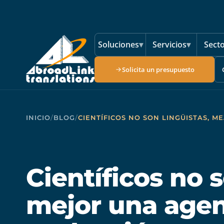
Saltar al contenido principal
Soluciones
▾
Servicios
▾
Sect
Solicita un presupuesto
INICIO
/
BLOG
/
CIENTÍFICOS NO SON LINGÜISTAS, 
Científicos no s
mejor una agen