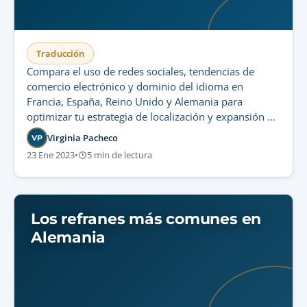
Traducción
Compara el uso de redes sociales, tendencias de
comercio electrónico y dominio del idioma en
Francia, España, Reino Unido y Alemania para
optimizar tu estrategia de localización y expansión de
mercado.
Virginia Pacheco
VP
23 Ene 2023
•
5 min de lectura
Los refranes más comunes en
Alemania