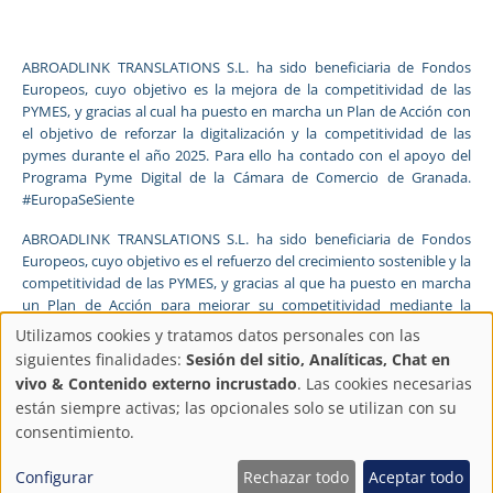
ABROADLINK TRANSLATIONS S.L. ha sido beneficiaria de Fondos
Europeos, cuyo objetivo es la mejora de la competitividad de las
PYMES, y gracias al cual ha puesto en marcha un Plan de Acción con
el objetivo de reforzar la digitalización y la competitividad de las
pymes durante el año 2025. Para ello ha contado con el apoyo del
Programa Pyme Digital de la Cámara de Comercio de Granada.
#EuropaSeSiente
ABROADLINK TRANSLATIONS S.L. ha sido beneficiaria de Fondos
Europeos, cuyo objetivo es el refuerzo del crecimiento sostenible y la
competitividad de las PYMES, y gracias al que ha puesto en marcha
un Plan de Acción para mejorar su competitividad mediante la
transformación digital, la promoción online y el comercio electrónico
Utilizamos cookies y tratamos datos personales con las
en mercados internacionales durante el año 2025. Para ello ha
Configuración
siguientes finalidades:
Sesión del sitio, Analíticas, Chat en
contado con el apoyo del Programa Xpande Digital de la Cámara de
vivo & Contenido externo incrustado
. Las cookies necesarias
Comercio de Granada.
de
están siempre activas; las opcionales solo se utilizan con su
consentimiento.
FONDO EUROPEO DE DESARROLLO REGIONAL
privacidad
Una manera de hacer Europa
Configurar
Rechazar todo
Aceptar todo