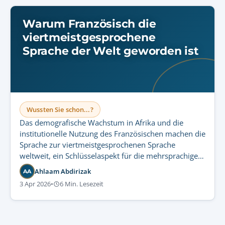
Warum Französisch die
viertmeistgesprochene
Sprache der Welt geworden ist
Wussten Sie schon...?
Das demografische Wachstum in Afrika und die
institutionelle Nutzung des Französischen machen die
Sprache zur viertmeistgesprochenen Sprache
weltweit, ein Schlüsselaspekt für die mehrsprachige
Kommunikation von Unternehmen.
Ahlaam Abdirizak
AA
3 Apr 2026
•
6 Min. Lesezeit