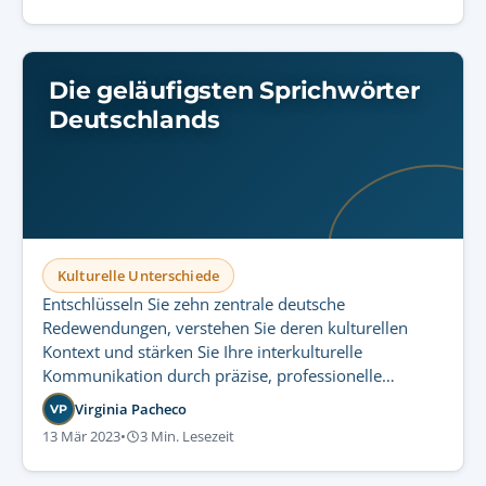
Die geläufigsten Sprichwörter
Deutschlands
Kulturelle Unterschiede
Entschlüsseln Sie zehn zentrale deutsche
Redewendungen, verstehen Sie deren kulturellen
Kontext und stärken Sie Ihre interkulturelle
Kommunikation durch präzise, professionelle
Übersetzungsleistungen.
Virginia Pacheco
VP
13 Mär 2023
•
3 Min. Lesezeit