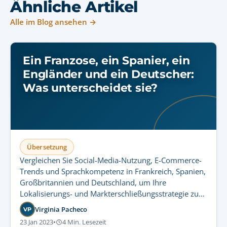
Ähnliche Artikel
Alle im Blog ansehen →
Ein Franzose, ein Spanier, ein
Engländer und ein Deutscher:
Was unterscheidet sie?
Übersetzung
Vergleichen Sie Social-Media-Nutzung, E-Commerce-
Trends und Sprachkompetenz in Frankreich, Spanien,
Großbritannien und Deutschland, um Ihre
Lokalisierungs- und Markterschließungsstrategie zu
optimieren.
Virginia Pacheco
VP
23 Jan 2023
•
4 Min. Lesezeit