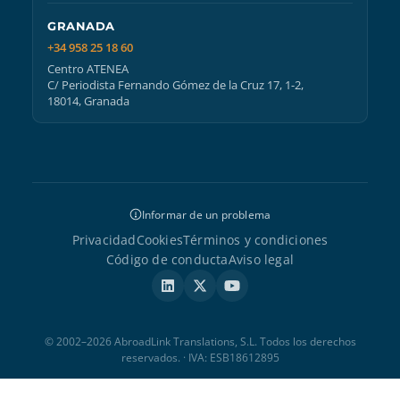
GRANADA
+34 958 25 18 60
Centro ATENEA
C/ Periodista Fernando Gómez de la Cruz 17, 1-2,
18014, Granada
Informar de un problema
Privacidad
Cookies
Términos y condiciones
Código de conducta
Aviso legal
© 2002–2026 AbroadLink Translations, S.L. Todos los derechos
reservados. · IVA: ESB18612895