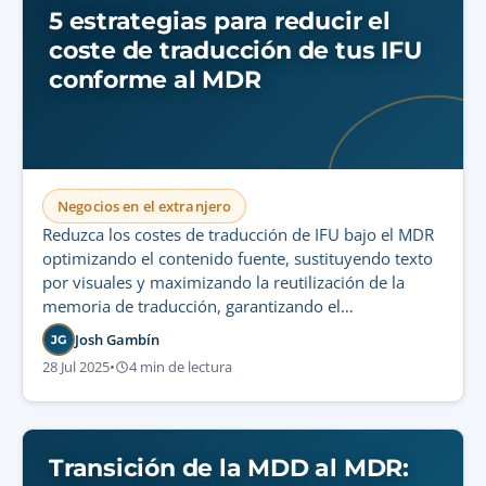
5 estrategias para reducir el
coste de traducción de tus IFU
conforme al MDR
Negocios en el extranjero
Reduzca los costes de traducción de IFU bajo el MDR
optimizando el contenido fuente, sustituyendo texto
por visuales y maximizando la reutilización de la
memoria de traducción, garantizando el
cumplimiento regulatorio total.
Josh Gambín
JG
28 Jul 2025
•
4 min de lectura
Transición de la MDD al MDR: