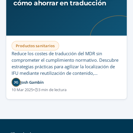
cómo ahorrar en traducción
Productos sanitarios
Reduce los costes de traducción del MDR sin
comprometer el cumplimiento normativo. Descubre
estrategias prácticas para agilizar la localización de
IFU mediante reutilización de contenido,
herramientas CAT y optimización lingüística.
Josh Gambín
JG
10 Mar 2025
•
3 min de lectura