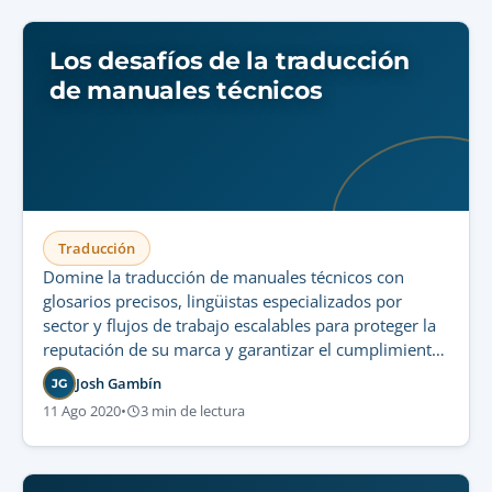
Los desafíos de la traducción
de manuales técnicos
Traducción
Domine la traducción de manuales técnicos con
glosarios precisos, lingüistas especializados por
sector y flujos de trabajo escalables para proteger la
reputación de su marca y garantizar el cumplimiento
normativo internacional.
Josh Gambín
JG
11 Ago 2020
•
3 min de lectura