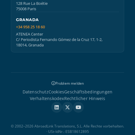
128 Rue La Boétie
75008 Paris
GRANADA
+34 958 25 18 60
ATENEA Center
C/ Periodista Fernando Gómez de la Cruz 17, 1-2,
18014, Granada
Problem melden
Datenschutz
Cookies
Geschäftsbedingungen
Verhaltenskodex
Rechtlicher Hinweis
© 2002–2026 AbroadLink Translations, S.L. Alle Rechte vorbehalten.
· USt-IdNr.: ESB18612895