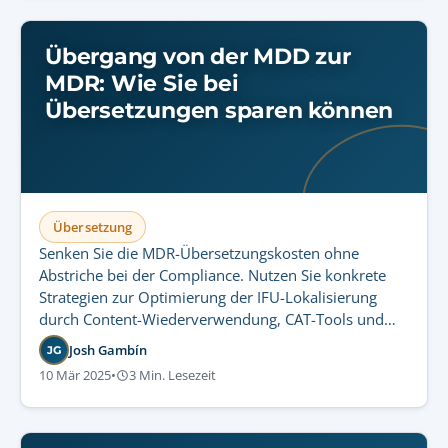
Übergang von der MDD zur
MDR: Wie Sie bei
Übersetzungen sparen können
Übersetzung
Senken Sie die MDR-Übersetzungskosten ohne
Abstriche bei der Compliance. Nutzen Sie konkrete
Strategien zur Optimierung der IFU-Lokalisierung
durch Content-Wiederverwendung, CAT-Tools und
linguistische Optimierung.
Josh Gambín
JG
10 Mär 2025
•
3 Min. Lesezeit