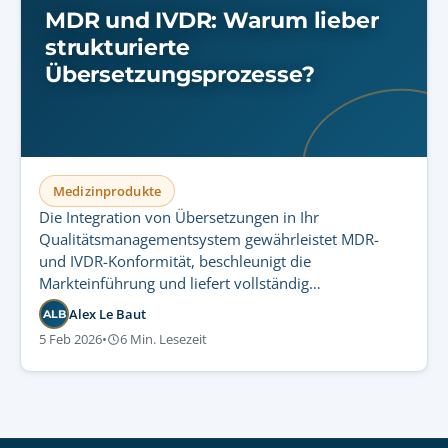
MDR und IVDR: Warum lieber
strukturierte
Übersetzungsprozesse?
Medizinprodukte
Die Integration von Übersetzungen in Ihr
Qualitätsmanagementsystem gewährleistet MDR-
und IVDR-Konformität, beschleunigt die
Markteinführung und liefert vollständig
rückverfolgbare, prüfungsreife mehrsprachige
Alex Le Baut
ALB
Dokumentation.
5 Feb 2026
•
6 Min. Lesezeit