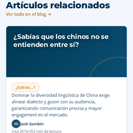
Artículos relacionados
Ver todo en el blog →
¿Sabías que los chinos no se
entienden entre sí?
¿Sabías...?
Dominar la diversidad lingüística de China exige
alinear dialecto y guion con su audiencia,
garantizando comunicación precisa y mayor
engagement en el mercado.
Josh Gambín
JG
3 Jul 2015
•
2 min de lectura