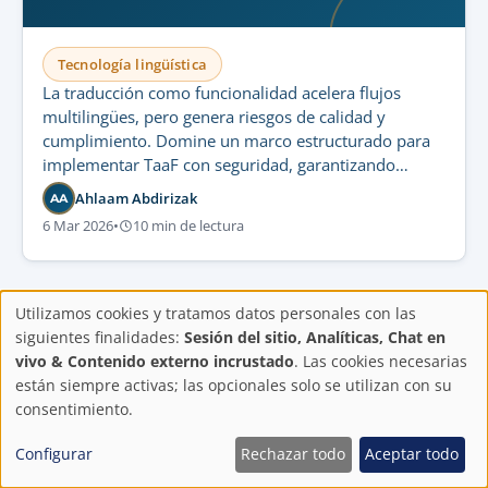
Tecnología lingüística
La traducción como funcionalidad acelera flujos
multilingües, pero genera riesgos de calidad y
cumplimiento. Domine un marco estructurado para
implementar TaaF con seguridad, garantizando
estricta gobernanza y control regulatorio.
Ahlaam Abdirizak
AA
6 Mar 2026
•
10 min de lectura
Utilizamos cookies y tratamos datos personales con las
Configuración
siguientes finalidades:
Sesión del sitio, Analíticas, Chat en
vivo & Contenido externo incrustado
. Las cookies necesarias
de
están siempre activas; las opcionales solo se utilizan con su
Tipo de documento
consentimiento.
privacidad
Traducción de IFU
Configurar
Rechazar todo
Aceptar todo
Traducción de etiquetado