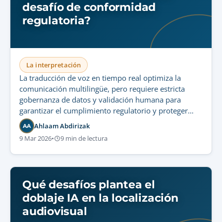
desafío de conformidad
regulatoria?
La interpretación
La traducción de voz en tiempo real optimiza la
comunicación multilingüe, pero requiere estricta
gobernanza de datos y validación humana para
garantizar el cumplimiento regulatorio y proteger
datos de audio sensibles.
Ahlaam Abdirizak
AA
9 Mar 2026
•
9 min de lectura
Qué desafíos plantea el
doblaje IA en la localización
audiovisual