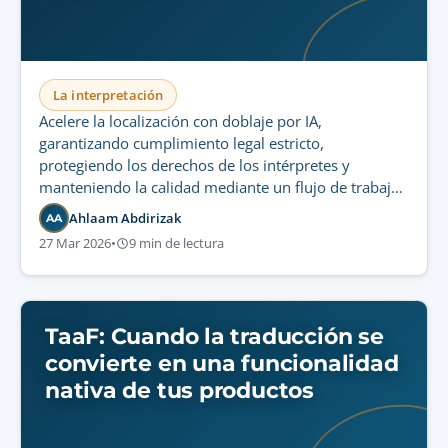
La interpretación
Acelere la localización con doblaje por IA,
garantizando cumplimiento legal estricto,
protegiendo los derechos de los intérpretes y
manteniendo la calidad mediante un flujo de trabajo
híbrido sostenible.
Ahlaam Abdirizak
AA
27 Mar 2026
•
9 min de lectura
TaaF: Cuando la traducción se
convierte en una funcionalidad
nativa de tus productos