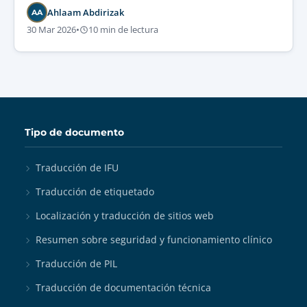
cultural.
Ahlaam Abdirizak
AA
30 Mar 2026
•
10 min de lectura
Tipo de documento
Traducción de IFU
Traducción de etiquetado
Localización y traducción de sitios web
Resumen sobre seguridad y funcionamiento clínico
Traducción de PIL
Traducción de documentación técnica