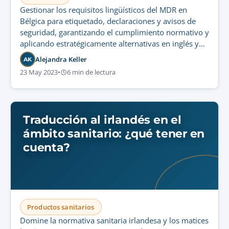
Gestionar los requisitos lingüísticos del MDR en
Bélgica para etiquetado, declaraciones y avisos de
seguridad, garantizando el cumplimiento normativo y
aplicando estratégicamente alternativas en inglés y
lenguas nacionales.
Alejandra Keller
AK
23 May 2023
•
6 min de lectura
Traducción al irlandés en el
ámbito sanitario: ¿qué tener en
cuenta?
Productos sanitarios
Domine la normativa sanitaria irlandesa y los matices