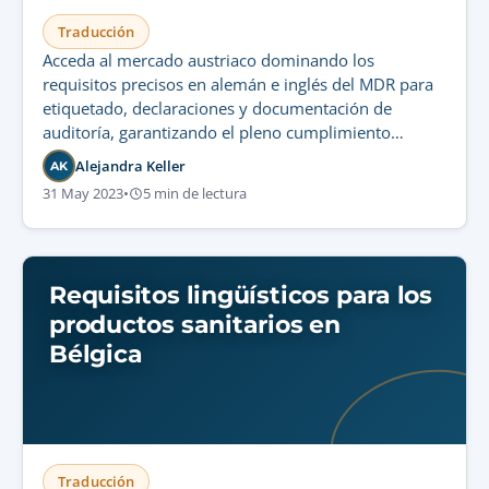
Traducción
Acceda al mercado austriaco dominando los
requisitos precisos en alemán e inglés del MDR para
etiquetado, declaraciones y documentación de
auditoría, garantizando el pleno cumplimiento
normativo.
Alejandra Keller
AK
31 May 2023
•
5 min de lectura
Requisitos lingüísticos para los
productos sanitarios en
Bélgica
Traducción