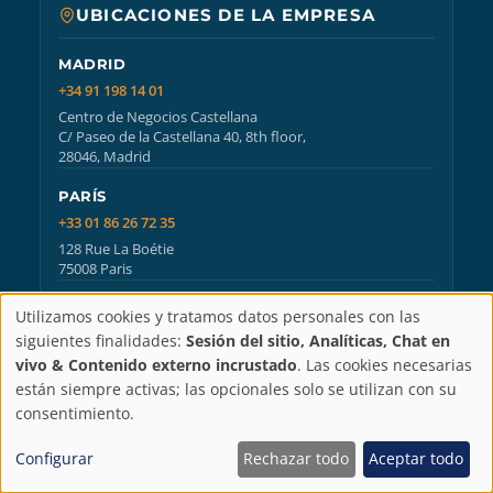
UBICACIONES DE LA EMPRESA
MADRID
+34 91 198 14 01
Centro de Negocios Castellana
C/ Paseo de la Castellana 40, 8th floor,
28046, Madrid
PARÍS
+33 01 86 26 72 35
128 Rue La Boétie
75008 Paris
GRANADA
Utilizamos cookies y tratamos datos personales con las
+34 958 25 18 60
Configuración
siguientes finalidades:
Sesión del sitio, Analíticas, Chat en
Centro ATENEA
vivo & Contenido externo incrustado
. Las cookies necesarias
C/ Periodista Fernando Gómez de la Cruz 17, 1-2,
de
están siempre activas; las opcionales solo se utilizan con su
18014, Granada
consentimiento.
privacidad
Configurar
Rechazar todo
Aceptar todo