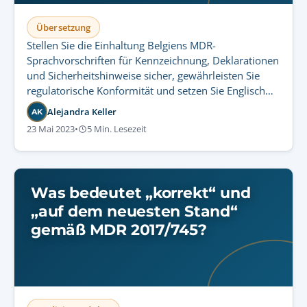
Übersetzung
Stellen Sie die Einhaltung Belgiens MDR-
Sprachvorschriften für Kennzeichnung, Deklarationen
und Sicherheitshinweise sicher, gewährleisten Sie
regulatorische Konformität und setzen Sie Englisch
sowie Landessprachen strategisch ein.
Alejandra Keller
AK
23 Mai 2023
•
5 Min. Lesezeit
Was bedeutet „korrekt“ und
„auf dem neuesten Stand“
gemäß MDR 2017/745?