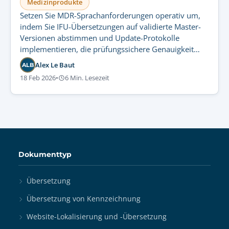
Medizinprodukte
Setzen Sie MDR-Sprachanforderungen operativ um,
indem Sie IFU-Übersetzungen auf validierte Master-
Versionen abstimmen und Update-Protokolle
implementieren, die prüfungssichere Genauigkeit
und regulatorische Compliance gewährleisten.
Alex Le Baut
ALB
18 Feb 2026
•
6 Min. Lesezeit
Dokumenttyp
Übersetzung
Übersetzung von Kennzeichnung
Website-Lokalisierung und -Übersetzung