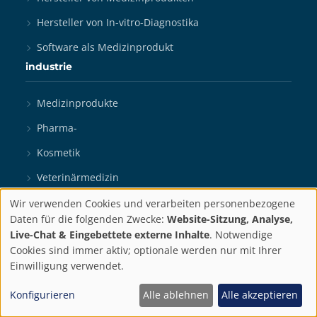
Hersteller von In-vitro-Diagnostika
Software als Medizinprodukt
industrie
Medizinprodukte
Pharma-
Kosmetik
Veterinärmedizin
Biotechnologie
Wir verwenden Cookies und verarbeiten personenbezogene
Datenschutzeinstellun
Daten für die folgenden Zwecke:
Website-Sitzung, Analyse,
Digitale Gesundheit
Live-Chat & Eingebettete externe Inhalte
. Notwendige
Cookies sind immer aktiv; optionale werden nur mit Ihrer
In-vitro-Diagnostika
Einwilligung verwendet.
Medizinrobotik
Konfigurieren
Alle ablehnen
Alle akzeptieren
Ressourcen