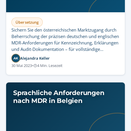
Übersetzung
Sichern Sie den österreichischen Marktzugang durch
Beherrschung der präzisen deutschen und englischen
MDR-Anforderungen für Kennzeichnung, Erklärungen
und Audit-Dokumentation – für vollständige
regulatorische Compliance.
Alejandra Keller
AK
30 Mai 2023
•
4 Min. Lesezeit
Sprachliche Anforderungen
nach MDR in Belgien