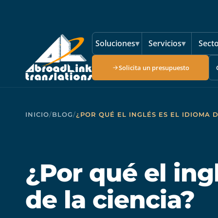
Saltar al contenido principal
Soluciones
▾
Servicios
▾
Sect
Solicita un presupuesto
INICIO
/
BLOG
/
¿POR QUÉ EL INGLÉS ES EL IDIOMA D
¿Por qué el ing
de la ciencia?