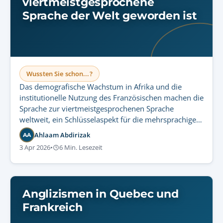
viertmeistgesprochene
Sprache der Welt geworden ist
Wussten Sie schon...?
Das demografische Wachstum in Afrika und die
institutionelle Nutzung des Französischen machen die
Sprache zur viertmeistgesprochenen Sprache
weltweit, ein Schlüsselaspekt für die mehrsprachige
Kommunikation von Unternehmen.
Ahlaam Abdirizak
AA
3 Apr 2026
•
6 Min. Lesezeit
Anglizismen in Quebec und
Frankreich