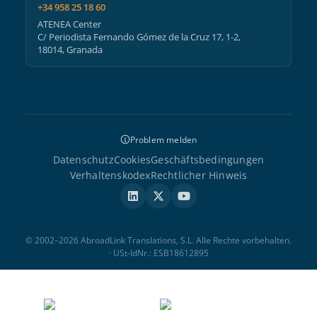
+34 958 25 18 60
ATENEA Center
C/ Periodista Fernando Gómez de la Cruz 17, 1-2,
18014, Granada
Problem melden
Datenschutz
Cookies
Geschäftsbedingungen
Verhaltenskodex
Rechtlicher Hinweis
© 2002–2026 AbroadLink Translations, S.L. Alle Rechte vorbehalten.
· USt-IdNr.: ESB18612895