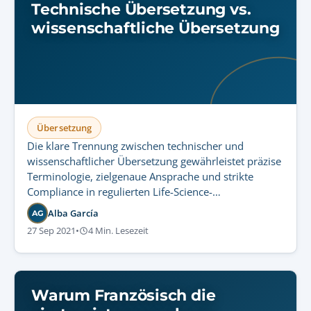
Technische Übersetzung vs.
wissenschaftliche Übersetzung
Übersetzung
Die klare Trennung zwischen technischer und
wissenschaftlicher Übersetzung gewährleistet präzise
Terminologie, zielgenaue Ansprache und strikte
Compliance in regulierten Life-Science-
Dokumentationen.
Alba García
AG
27 Sep 2021
•
4 Min. Lesezeit
Warum Französisch die