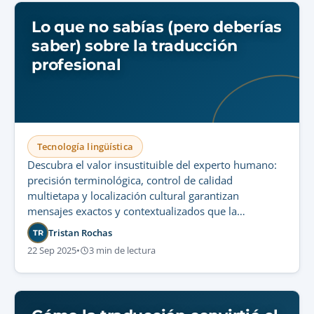
Lo que no sabías (pero deberías
saber) sobre la traducción
profesional
Tecnología lingüística
Descubra el valor insustituible del experto humano:
precisión terminológica, control de calidad
multietapa y localización cultural garantizan
mensajes exactos y contextualizados que la
tecnología no logra.
Tristan Rochas
TR
22 Sep 2025
•
3 min de lectura