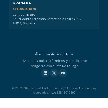
GRANADA
+34 958 25 18 60
Centro ATENEA
C/ Periodista Fernando Gómez de la Cruz 17, 1-2,
18014, Granada
Informar de un problema
Privacidad
Cookies
Términos y condiciones
Código de conducta
Aviso legal
© 2002–2026 AbroadLink Translations, S.L. Todos los derechos
reservados. · IVA: ESB18612895