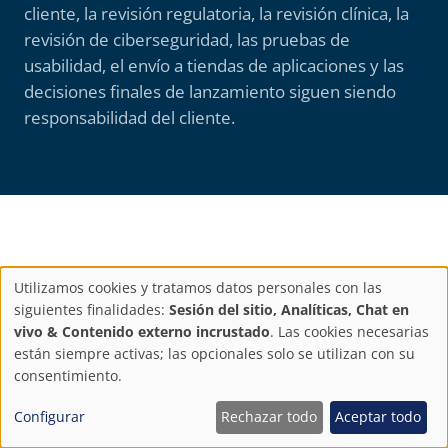
cliente, la revisión regulatoria, la revisión clínica, la
revisión de ciberseguridad, las pruebas de
usabilidad, el envío a tiendas de aplicaciones y las
decisiones finales de lanzamiento siguen siendo
responsabilidad del cliente.
CONFIANZA Y PRUEBAS
Utilizamos cookies y tratamos datos personales con las
Localización de software
Configuración
siguientes finalidades:
Sesión del sitio, Analíticas, Chat en
vivo & Contenido externo incrustado
. Las cookies necesarias
controlada para
de
están siempre activas; las opcionales solo se utilizan con su
consentimiento.
productos regulados
privacidad
Configurar
Rechazar todo
Aceptar todo
ISO 9001
ISO 13485
ISO 17100