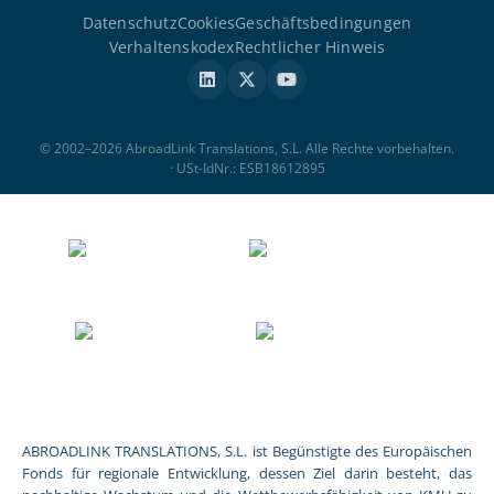
Datenschutz
Cookies
Geschäftsbedingungen
Verhaltenskodex
Rechtlicher Hinweis
© 2002–2026 AbroadLink Translations, S.L. Alle Rechte vorbehalten.
· USt-IdNr.: ESB18612895
ABROADLINK TRANSLATIONS, S.L. ist Begünstigte des Europäischen
Fonds für regionale Entwicklung, dessen Ziel darin besteht, das