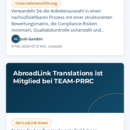
Unternehmensführung
Verwandeln Sie die Anbieterauswahl in einen
nachvollziehbaren Prozess mit einer strukturierten
Bewertungsmatrix, die Compliance-Risiken
minimiert, Qualitätskontrolle sicherstellt und
skalierbare Übersetzungsdienste garantiert.
Josh Gambín
JG
9 Feb 2026
•
10 Min. Lesezeit
AbroadLink Translations ist
Mitglied bei TEAM-PRRC
AbroadLink News