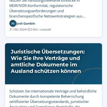
Nutzen Sie handlungsrelevante Einblicke in
MDR/IVDR-Konformität, regulatorische
Übersetzungsanforderungen und
branchenspezifische Netzwerkstrategien aus
AbroadLinks jüngster Teilnahme am TEAM-PRRC-
Josh Gambín
JG
Summit.
31 Okt 2024
•
2 Min. Lesezeit
Juristische Übersetzungen:
Wie Sie Ihre Verträge und
amtliche Dokumente im
Ausland schützen können
Schützen Sie internationale Verträge und behördliche
Dokumente durch kompetente Beherrschung
zertifizierter Übersetzungsstandards, juristischer
Äquivalenz und Compliance-Protokolle, die