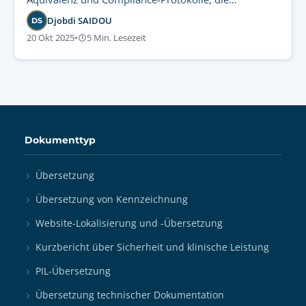
kostspielige Rechtsstreitigkeiten wirksam verhindern.
Djobdi SAIDOU
DS
20 Okt 2025
•
5 Min. Lesezeit
Dokumenttyp
Übersetzung
Übersetzung von Kennzeichnung
Website-Lokalisierung und -Übersetzung
Kurzbericht über Sicherheit und klinische Leistung
PIL-Übersetzung
Übersetzung technischer Dokumentation