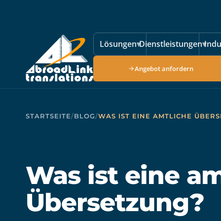
Zum Hauptinhalt springen
Lösungen
▾
Dienstleistungen
▾
Indu
Angebot anfordern
STARTSEITE
/
BLOG
/
WAS IST EINE AMTLICHE ÜBER
Was ist eine am
Übersetzung?