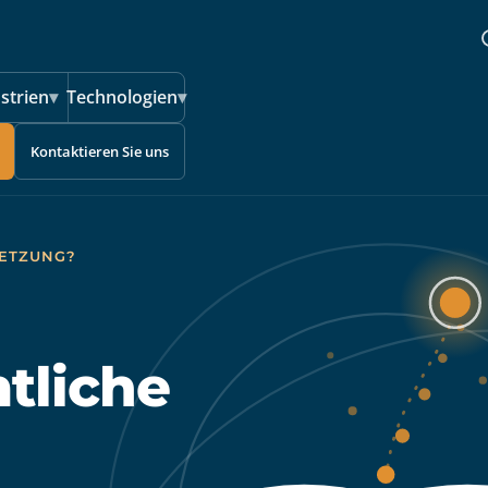
strien
▾
Technologien
▾
Kontaktieren Sie uns
SETZUNG?
tliche