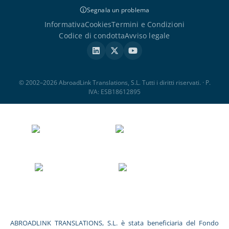
Segnala un problema
Informativa
Cookies
Termini e Condizioni
Codice di condotta
Avviso legale
© 2002–2026 AbroadLink Translations, S.L. Tutti i diritti riservati. · P.
IVA: ESB18612895
ABROADLINK TRANSLATIONS, S.L. è stata beneficiaria del Fondo