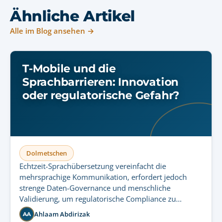
Ähnliche Artikel
Alle im Blog ansehen →
T-Mobile und die
Sprachbarrieren: Innovation
oder regulatorische Gefahr?
Dolmetschen
Echtzeit-Sprachübersetzung vereinfacht die
mehrsprachige Kommunikation, erfordert jedoch
strenge Daten-Governance und menschliche
Validierung, um regulatorische Compliance zu
gewährleisten und sensible Audiodaten zu schützen.
Ahlaam Abdirizak
AA