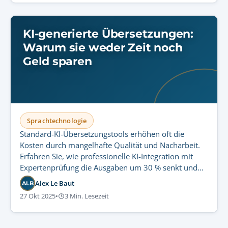
KI-generierte Übersetzungen:
Warum sie weder Zeit noch
Geld sparen
Sprachtechnologie
Standard-KI-Übersetzungstools erhöhen oft die
Kosten durch mangelhafte Qualität und Nacharbeit.
Erfahren Sie, wie professionelle KI-Integration mit
Expertenprüfung die Ausgaben um 30 % senkt und
gleichzeitig Compliance garantiert.
Alex Le Baut
ALB
27 Okt 2025
•
3 Min. Lesezeit