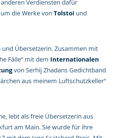
n anderen Verdiensten dafür
ikum die Werke von
Tolstoi
und
in und Übersetzerin. Zusammen mit
he Fälle“ mit dem
Internationalen
zung
von Serhij Zhadans Gedichtband
ärchen aus meinem Luftschutzkeller“
, lebt als freie Übersetzerin aus
furt am Main. Sie wurde für ihre
17 mit dem Jane Scatcherd-Preis. Mit