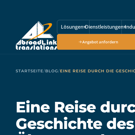
Zum Hauptinhalt springen
Lösungen
▾
Dienstleistungen
▾
Indu
Angebot anfordern
STARTSEITE
/
BLOG
/
EINE REISE DURCH DIE GESCH
Eine Reise durc
Geschichte des