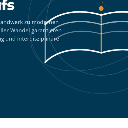
fs
n Handwerk zu modernen
eller Wandel garantieren
g und interdisziplinäre
t