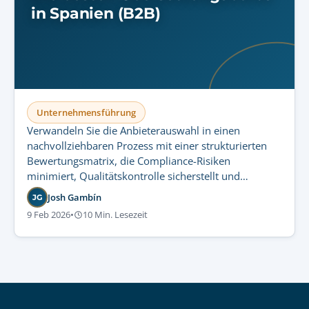
in Spanien (B2B)
Unternehmensführung
Verwandeln Sie die Anbieterauswahl in einen
nachvollziehbaren Prozess mit einer strukturierten
Bewertungsmatrix, die Compliance-Risiken
minimiert, Qualitätskontrolle sicherstellt und
skalierbare Übersetzungsdienste garantiert.
Josh Gambín
JG
9 Feb 2026
•
10 Min. Lesezeit