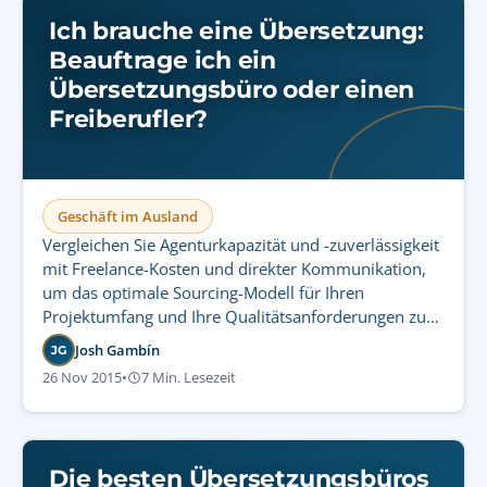
Ich brauche eine Übersetzung:
Beauftrage ich ein
Übersetzungsbüro oder einen
Freiberufler?
Geschäft im Ausland
Vergleichen Sie Agenturkapazität und -zuverlässigkeit
mit Freelance-Kosten und direkter Kommunikation,
um das optimale Sourcing-Modell für Ihren
Projektumfang und Ihre Qualitätsanforderungen zu
wählen.
Josh Gambín
JG
26 Nov 2015
•
7 Min. Lesezeit
Die besten Übersetzungsbüros