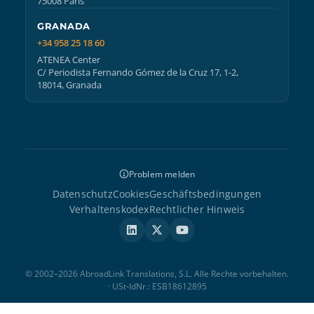
75008 Paris
GRANADA
+34 958 25 18 60
ATENEA Center
C/ Periodista Fernando Gómez de la Cruz 17, 1-2,
18014, Granada
Problem melden
Datenschutz
Cookies
Geschäftsbedingungen
Verhaltenskodex
Rechtlicher Hinweis
© 2002–2026 AbroadLink Translations, S.L. Alle Rechte vorbehalten.
· USt-IdNr.: ESB18612895