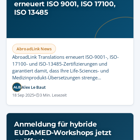
erneuert ISO 9001, ISO 17100,
ISO 13485
AbroadLink News
AbroadLink Translations erneuert ISO-9001-, ISO-
17100- und ISO-13485-Zertifizierungen und
garantiert damit, dass Ihre Life-Sciences- und
Medizinprodukt-Übersetzungen strenge
internationale Standards für regulatorische
Alex Le Baut
ALB
Compliance und Patientensicherheit erfüllen.
18 Sep 2025
•
3 Min. Lesezeit
Anmeldung für hybride
EUDAMED-Workshops jetzt