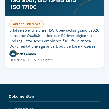
ISO 9001, ISO 13485 und
ISO 17100
AbroadLink News
Erfahren Sie, wie unser ISO-Überwachungsaudit 2026
konstante Qualität, lückenlose Rückverfolgbarkeit
und regulatorische Compliance für Life-Sciences-
Dokumentationen garantiert, auditierbare Prozesse
schafft und Übersetzungsrisiken minimiert.
Josh Gambín
JG
20 Mär 2026
•
3 Min. Lesezeit
Dokumenttyp
Übersetzung