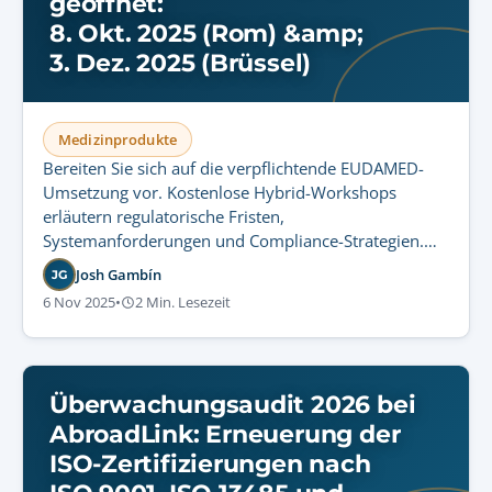
geöffnet:
8. Okt. 2025 (Rom) &amp;
3. Dez. 2025 (Brüssel)
Medizinprodukte
Bereiten Sie sich auf die verpflichtende EUDAMED-
Umsetzung vor. Kostenlose Hybrid-Workshops
erläutern regulatorische Fristen,
Systemanforderungen und Compliance-Strategien.
Jetzt für Rom und Brüssel registrieren.
Josh Gambín
JG
6 Nov 2025
•
2 Min. Lesezeit
Überwachungsaudit 2026 bei
AbroadLink: Erneuerung der
ISO-Zertifizierungen nach