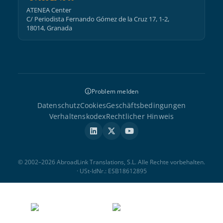
ATENEA Center
C/ Periodista Fernando Gómez de la Cruz 17, 1-2,
18014, Granada
Problem melden
Datenschutz
Cookies
Geschäftsbedingungen
Verhaltenskodex
Rechtlicher Hinweis
© 2002–2026 AbroadLink Translations, S.L. Alle Rechte vorbehalten.
· USt-IdNr.: ESB18612895