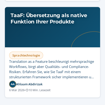
TaaF: Übersetzung als native
Funktion Ihrer Produkte
Sprachtechnologie
Translation as a Feature beschleunigt mehrsprachige
Workflows, birgt aber Qualitäts- und Compliance-
Risiken. Erfahren Sie, wie Sie TaaF mit einem
strukturierten Framework sicher implementieren und
dabei Governance sowie regulatorische Kontrolle
Ahlaam Abdirizak
AA
wahren.
6 Mär 2026
•
10 Min. Lesezeit