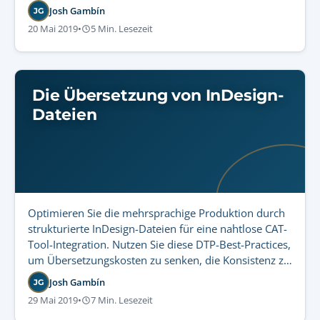
Josh Gambín
JG
20 Mai 2019
•
5 Min. Lesezeit
Die Übersetzung von InDesign-
Dateien
Optimieren Sie die mehrsprachige Produktion durch
strukturierte InDesign-Dateien für eine nahtlose CAT-
Tool-Integration. Nutzen Sie diese DTP-Best-Practices,
um Übersetzungskosten zu senken, die Konsistenz zu
erhöhen und Layout-Durchlaufzeiten zu verkürzen.
Josh Gambín
JG
29 Mai 2019
•
7 Min. Lesezeit