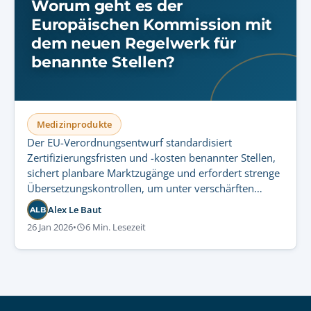
Worum geht es der
Europäischen Kommission mit
dem neuen Regelwerk für
benannte Stellen?
Medizinprodukte
Der EU-Verordnungsentwurf standardisiert
Zertifizierungsfristen und -kosten benannter Stellen,
sichert planbare Marktzugänge und erfordert strenge
Übersetzungskontrollen, um unter verschärften
Fristen kostspielige Nacharbeiten zu vermeiden.
Alex Le Baut
ALB
26 Jan 2026
•
6 Min. Lesezeit