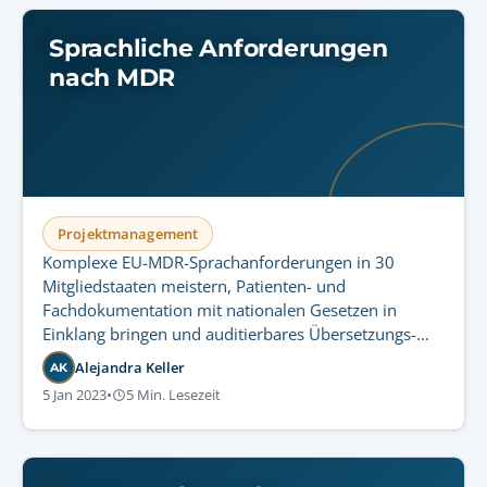
Sprachliche Anforderungen
nach MDR
Projektmanagement
Komplexe EU-MDR-Sprachanforderungen in 30
Mitgliedstaaten meistern, Patienten- und
Fachdokumentation mit nationalen Gesetzen in
Einklang bringen und auditierbares Übersetzungs-
Qualitätsmanagement implementieren.
Alejandra Keller
AK
5 Jan 2023
•
5 Min. Lesezeit