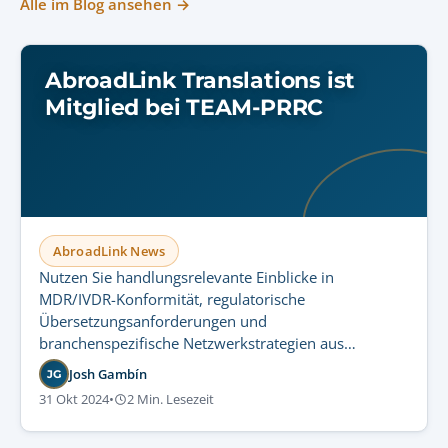
Alle im Blog ansehen →
AbroadLink Translations ist
Mitglied bei TEAM-PRRC
AbroadLink News
Nutzen Sie handlungsrelevante Einblicke in
MDR/IVDR-Konformität, regulatorische
Übersetzungsanforderungen und
branchenspezifische Netzwerkstrategien aus
AbroadLinks jüngster Teilnahme am TEAM-PRRC-
Josh Gambín
JG
Summit.
31 Okt 2024
•
2 Min. Lesezeit