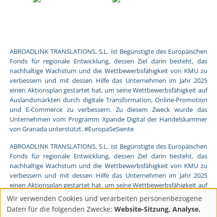
ABROADLINK TRANSLATIONS, S.L. ist Begünstigte des Europäischen
Fonds für regionale Entwicklung, dessen Ziel darin besteht, das
nachhaltige Wachstum und die Wettbewerbsfähigkeit von KMU zu
verbessern und mit dessen Hilfe das Unternehmen im Jahr 2025
einen Aktionsplan gestartet hat, um seine Wettbewerbsfähigkeit auf
Auslandsmärkten durch digitale Transformation, Online-Promotion
und E-Commerce zu verbessern. Zu diesem Zweck wurde das
Unternehmen vom Programm Xpande Digital der Handelskammer
von Granada unterstützt. #EuropaSeSiente
ABROADLINK TRANSLATIONS, S.L. ist Begünstigte des Europäischen
Fonds für regionale Entwicklung, dessen Ziel darin besteht, das
nachhaltige Wachstum und die Wettbewerbsfähigkeit von KMU zu
verbessern und mit dessen Hilfe das Unternehmen im Jahr 2025
einen Aktionsplan gestartet hat, um seine Wettbewerbsfähigkeit auf
Auslandsmärkten durch digitale Transformation, Online-Promotion
Wir verwenden Cookies und verarbeiten personenbezogene
und E-Commerce zu verbessern. Zu diesem Zweck wurde das
Datenschutzeinstellun
Daten für die folgenden Zwecke:
Website-Sitzung, Analyse,
Unternehmen vom Programm Pyme Digital der Handelskammer