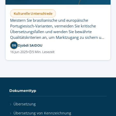
Kulturelle Unterschiede
Meistern Sie brasilianische und europäische
Portugiesisch-Varianten, vermeiden Sie kritische
Übersetzungsfallen und wenden Sie bewährte
Qualitätskriterien an, um Marktzugang zu sichern und
Ihre Markenreputation zu schützen.
Djobdi SAIDOU
DS
16 Jun 2025
•
5 Min. Lesezeit
Dokumenttyp
Übersetzung
Übersetzung von Kennzeichnung