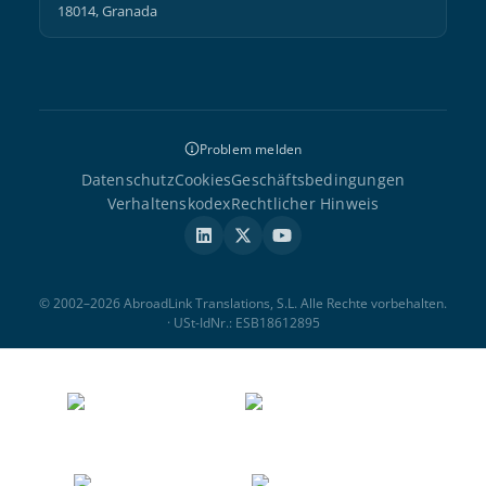
18014, Granada
Problem melden
Datenschutz
Cookies
Geschäftsbedingungen
Verhaltenskodex
Rechtlicher Hinweis
© 2002–2026 AbroadLink Translations, S.L. Alle Rechte vorbehalten.
· USt-IdNr.: ESB18612895