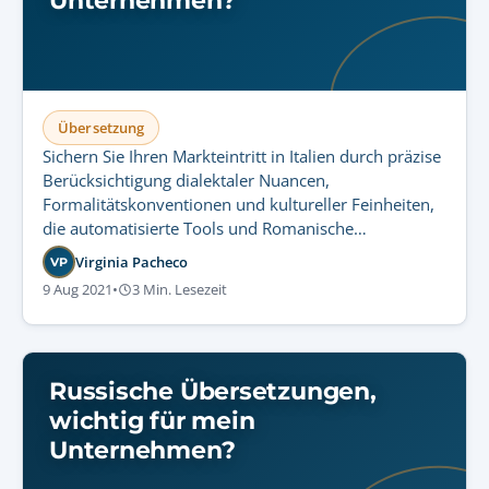
Unternehmen?
Übersetzung
Sichern Sie Ihren Markteintritt in Italien durch präzise
Berücksichtigung dialektaler Nuancen,
Formalitätskonventionen und kultureller Feinheiten,
die automatisierte Tools und Romanische
Sprachvereinfachungen nicht ersetzen können.
Virginia Pacheco
VP
9 Aug 2021
•
3 Min. Lesezeit
Russische Übersetzungen,
wichtig für mein
Unternehmen?