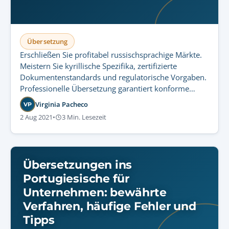
Übersetzung
Erschließen Sie profitabel russischsprachige Märkte.
Meistern Sie kyrillische Spezifika, zertifizierte
Dokumentenstandards und regulatorische Vorgaben.
Professionelle Übersetzung garantiert konforme
Geschäftsvorgänge.
Virginia Pacheco
VP
2 Aug 2021
•
3 Min. Lesezeit
Übersetzungen ins
Portugiesische für
Unternehmen: bewährte
Verfahren, häufige Fehler und
Tipps