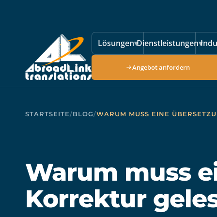
Zum Hauptinhalt springen
Lösungen
▾
Dienstleistungen
▾
Indu
Angebot anfordern
STARTSEITE
/
BLOG
/
WARUM MUSS EINE ÜBERSETZ
Warum muss ei
Korrektur gele