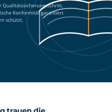
 Qualitätssicherungsschritt,
rische Konformität garantiert
rn schützt.
g trauen die