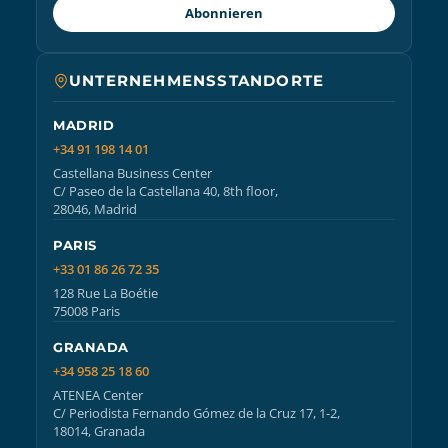
Abonnieren
UNTERNEHMENSSTANDORTE
MADRID
+34 91 198 14 01
Castellana Business Center
C/ Paseo de la Castellana 40, 8th floor,
28046, Madrid
PARIS
+33 01 86 26 72 35
128 Rue La Boétie
75008 Paris
GRANADA
+34 958 25 18 60
ATENEA Center
C/ Periodista Fernando Gómez de la Cruz 17, 1-2,
18014, Granada