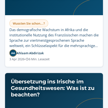
Wussten Sie schon...?
Das demografische Wachstum in Afrika und die
institutionelle Nutzung des Französischen machen die
Sprache zur viertmeistgesprochenen Sprache
weltweit, ein Schlüsselaspekt für die mehrsprachige
Kommunikation von Unternehmen.
Ahlaam Abdirizak
AA
3 Apr 2026
•
6 Min. Lesezeit
Übersetzung ins Irische im
Gesundheitswesen: Was ist zu
beachten?