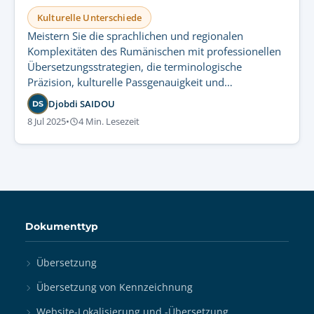
Kulturelle Unterschiede
Meistern Sie die sprachlichen und regionalen
Komplexitäten des Rumänischen mit professionellen
Übersetzungsstrategien, die terminologische
Präzision, kulturelle Passgenauigkeit und
regulatorische Konformität garantieren.
Djobdi SAIDOU
DS
8 Jul 2025
•
4 Min. Lesezeit
Dokumenttyp
Übersetzung
Übersetzung von Kennzeichnung
Website-Lokalisierung und -Übersetzung