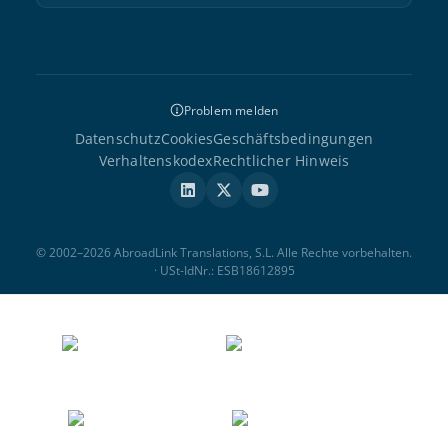
Problem melden
Datenschutz
Cookies
Geschäftsbedingungen
Verhaltenskodex
Rechtlicher Hinweis
© 2002–2026 AbroadLink Translations, S.L. Alle Rechte vorbehalten.
· USt-IdNr.: ESB18612895