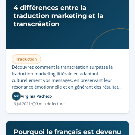
4 différences entre la
traduction marketing et la
transcréation
Traduction
Découvrez comment la transcréation surpasse la
traduction marketing littérale en adaptant
culturellement vos messages, en préservant leur
résonance émotionnelle et en générant des résultats
commerciaux supérieurs.
Virginia Pacheco
VP
19 Jul 2021
•
3 min de lecture
Pourquoi le français est devenu