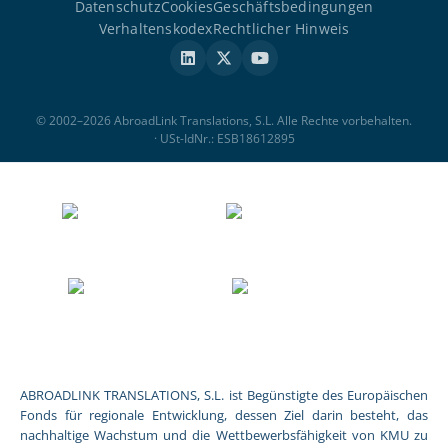
Datenschutz
Cookies
Geschäftsbedingungen
Verhaltenskodex
Rechtlicher Hinweis
© 2002–2026 AbroadLink Translations, S.L. Alle Rechte vorbehalten.
· USt-IdNr.: ESB18612895
ABROADLINK TRANSLATIONS, S.L. ist Begünstigte des Europäischen
Fonds für regionale Entwicklung, dessen Ziel darin besteht, das
nachhaltige Wachstum und die Wettbewerbsfähigkeit von KMU zu