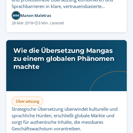
Sprachbarrieren in klare, vertrauensbasierte
Geschäftspartnerschaften verwandeln.
Manon Maletras
MM
28 Mär 2018
•
3 Min. Lesezeit
Wie die Übersetzung Mangas
zu einem globalen Phänomen
machte
Übersetzung
Strategische Übersetzung überwindet kulturelle und
sprachliche Hürden, erschließt globale Märkte und
sorgt für authentische Inhalte, die messbares
Geschäftswachstum vorantreiben.