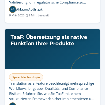
Validierung, um regulatorische Compliance zu
gewährleisten und sensible Audiodaten zu schützen.
Ahlaam Abdirizak
AA
9 Mär 2026
•
9 Min. Lesezeit
TaaF: Übersetzung als native
Funktion Ihrer Produkte
Sprachtechnologie
Translation as a Feature beschleunigt mehrsprachige
Workflows, birgt aber Qualitäts- und Compliance-
Risiken. Erfahren Sie, wie Sie TaaF mit einem
strukturierten Framework sicher implementieren und
dabei Governance sowie regulatorische Kontrolle