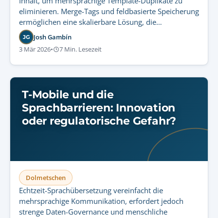
Inhalt, um mehrsprachige Template-Duplikate zu
eliminieren. Merge-Tags und feldbasierte Speicherung
ermöglichen eine skalierbare Lösung, die
Wartungsaufwand senkt und globale Konsistenz
Josh Gambín
JG
garantiert.
3 Mär 2026
•
7 Min. Lesezeit
T-Mobile und die
Sprachbarrieren: Innovation
oder regulatorische Gefahr?
Dolmetschen
Echtzeit-Sprachübersetzung vereinfacht die
mehrsprachige Kommunikation, erfordert jedoch
strenge Daten-Governance und menschliche