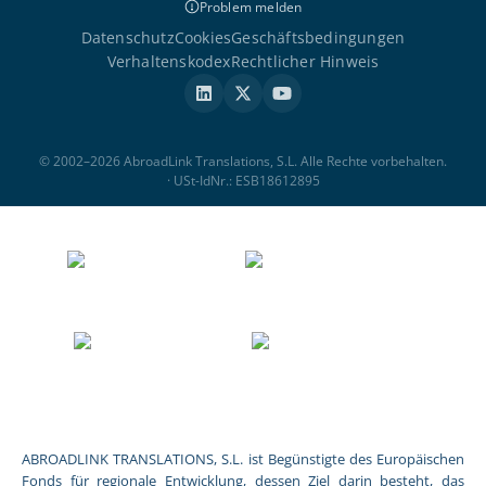
Problem melden
Datenschutz
Cookies
Geschäftsbedingungen
Verhaltenskodex
Rechtlicher Hinweis
© 2002–2026 AbroadLink Translations, S.L. Alle Rechte vorbehalten.
· USt-IdNr.: ESB18612895
ABROADLINK TRANSLATIONS, S.L. ist Begünstigte des Europäischen
Fonds für regionale Entwicklung, dessen Ziel darin besteht, das