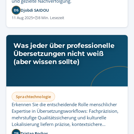
und gezielte Nachverfolgung.
Djobdi SAIDOU
DS
11 Aug 2025
•
8 Min. Lesezeit
Was jeder über professionelle
Übersetzungen nicht weiß
(aber wissen sollte)
Sprachtechnologie
Erkennen Sie die entscheidende Rolle menschlicher
Expertise in Übersetzungsworkflows: Fachpräzision,
mehrstufige Qualitätssicherung und kulturelle
Lokalisierung liefern präzise, kontextsichere
Botschaften, die Technologie nicht ersetzen kann.
Tristan Rochas
TR