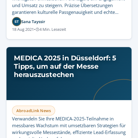
und Umsatz zu steigern. Präzise Übersetzungen
garantieren kulturelle Passgenauigkeit und echte
Marktresonanz.
Sana Tayssir
ST
18 Aug 2021
•
4 Min. Lesezeit
MEDICA 2025 in Düsseldorf: 5
Tipps, um auf der Messe
herauszustechen
AbroadLink News
Verwandeln Sie Ihre MEDICA-2025-Teilnahme in
messbares Wachstum mit umsetzbaren Strategien für
wirkungsvolle Messestände, effiziente Lead-Erfassung