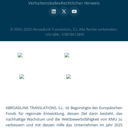
Verhaltenskodex
Rechtlicher Hinweis
© 2002–2026 AbroadLink Translations, S.L. Alle Rechte vorbehalten.
· USt-IdNr.: ESB18612895
ABROADLINK TRANSLATIONS, S.L. ist Begünstigte des Europäischen
Fonds für regionale Entwicklung, dessen Ziel darin besteht, das
nachhaltige Wachstum und die Wettbewerbsfähigkeit von KMU zu
verbessern und mit dessen Hilfe das Unternehmen im Jahr 2025