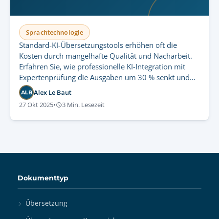
Sprachtechnologie
Standard-KI-Übersetzungstools erhöhen oft die
Kosten durch mangelhafte Qualität und Nacharbeit.
Erfahren Sie, wie professionelle KI-Integration mit
Expertenprüfung die Ausgaben um 30 % senkt und
gleichzeitig Compliance garantiert.
Alex Le Baut
ALB
27 Okt 2025
•
3 Min. Lesezeit
Dokumenttyp
Übersetzung