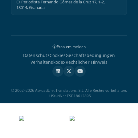
C/ Periodista Fernando Gómez de la Cruz 17, 1-2,
18014, Granada
Problem melden
Datenschutz
Cookies
Geschäftsbedingungen
Verhaltenskodex
Rechtlicher Hinweis
© 2002–2026 AbroadLink Translations, S.L. Alle Rechte vorbehalten.
· USt-IdNr.: ESB18612895