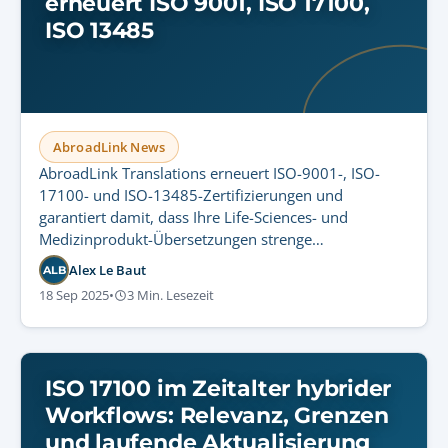
erneuert ISO 9001, ISO 17100,
ISO 13485
AbroadLink News
AbroadLink Translations erneuert ISO-9001-, ISO-
17100- und ISO-13485-Zertifizierungen und
garantiert damit, dass Ihre Life-Sciences- und
Medizinprodukt-Übersetzungen strenge
internationale Standards für regulatorische
Alex Le Baut
ALB
Compliance und Patientensicherheit erfüllen.
18 Sep 2025
•
3 Min. Lesezeit
ISO 17100 im Zeitalter hybrider
Workflows: Relevanz, Grenzen
und laufende Aktualisierung