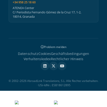
+34 958 25 18 60
ATENEA Center
C/ Periodista Fernando Gómez de la Cruz 17, 1-2,
18014, Granada
Problem melden
Datenschutz
Cookies
Geschäftsbedingungen
Verhaltenskodex
Rechtlicher Hinweis
© 2002–2026 AbroadLink Translations, S.L. Alle Rechte vorbehalten.
· USt-IdNr.: ESB18612895