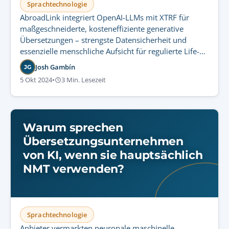
Sprachtechnologie
AbroadLink integriert OpenAI-LLMs mit XTRF für
maßgeschneiderte, kosteneffiziente generative
Übersetzungen – strengste Datensicherheit und
essenzielle menschliche Aufsicht für regulierte Life-
Sciences.
Josh Gambín
JG
5 Okt 2024
•
3 Min. Lesezeit
Warum sprechen
Übersetzungsunternehmen
von KI, wenn sie hauptsächlich
NMT verwenden?
Sprachtechnologie
Anbieter vermarkten neuronale maschinelle