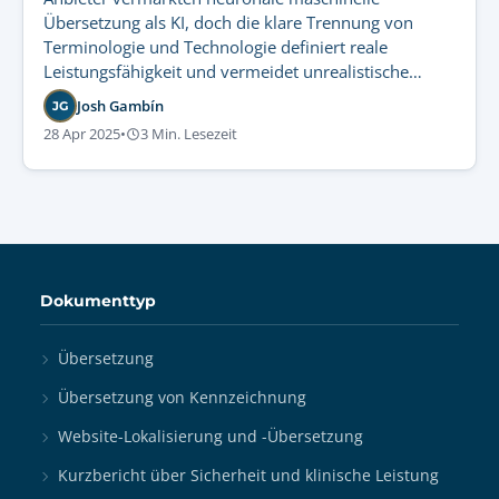
Übersetzung als KI, doch die klare Trennung von
Terminologie und Technologie definiert reale
Leistungsfähigkeit und vermeidet unrealistische
Qualitätsansprüche.
Josh Gambín
JG
28 Apr 2025
•
3 Min. Lesezeit
Dokumenttyp
Übersetzung
Übersetzung von Kennzeichnung
Website-Lokalisierung und -Übersetzung
Kurzbericht über Sicherheit und klinische Leistung