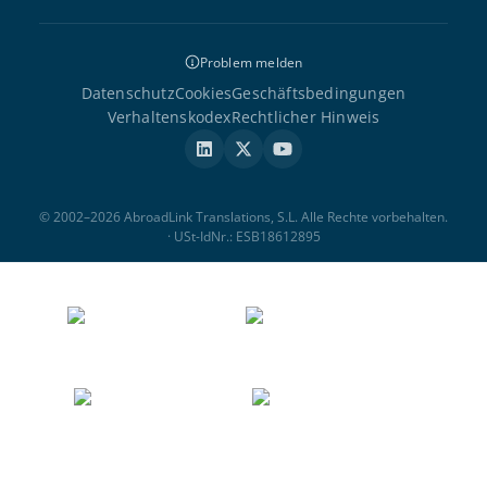
Problem melden
Datenschutz
Cookies
Geschäftsbedingungen
Verhaltenskodex
Rechtlicher Hinweis
© 2002–2026 AbroadLink Translations, S.L. Alle Rechte vorbehalten.
· USt-IdNr.: ESB18612895