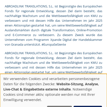
ABROADLINK TRANSLATIONS, S.L. ist Begünstigte des Europäischen
Fonds für regionale Entwicklung, dessen Ziel darin besteht, das
nachhaltige Wachstum und die Wettbewerbsfähigkeit von KMU zu
verbessern und mit dessen Hilfe das Unternehmen im Jahr 2025
einen Aktionsplan gestartet hat, um seine Wettbewerbsfähigkeit auf
Auslandsmärkten durch digitale Transformation, Online-Promotion
und E-Commerce zu verbessern. Zu diesem Zweck wurde das
Unternehmen vom Programm Xpande Digital der Handelskammer
von Granada unterstützt. #EuropaSeSiente
ABROADLINK TRANSLATIONS, S.L. ist Begünstigte des Europäischen
Fonds für regionale Entwicklung, dessen Ziel darin besteht, das
nachhaltige Wachstum und die Wettbewerbsfähigkeit von KMU zu
verbessern und mit dessen Hilfe das Unternehmen im Jahr 2025
einen Aktionsplan gestartet hat, um seine Wettbewerbsfähigkeit auf
Auslandsmärkten durch digitale Transformation, Online-Promotion
Wir verwenden Cookies und verarbeiten personenbezogene
und E-Commerce zu verbessern. Zu diesem Zweck wurde das
Datenschutzeinstellun
Daten für die folgenden Zwecke:
Website-Sitzung, Analyse,
Unternehmen vom Programm Pyme Digital der Handelskammer
Live-Chat & Eingebettete externe Inhalte
. Notwendige
von Granada unterstützt. #EuropaSeSiente
Cookies sind immer aktiv; optionale werden nur mit Ihrer
Einwilligung verwendet.
EUROPÄISCHER FONDS FÜR REGIONALE ENTWICKLUNG
Ein Weg, Europa zu gestalten